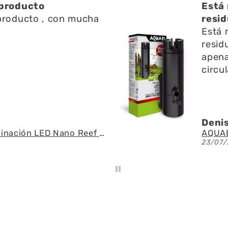
uy bien ayuda a limpiar
U
os en l
U
uy bien ayuda a limpiar
y
s en l superficie no emite
p
 ruido y ayuda a la
f
ción del agua
e
A.G.U.
Á
AQUAEL - SAS Filter 500 - Skimmer de superficie
026
2