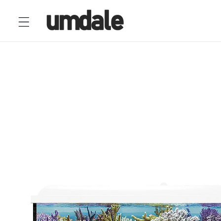
Ir
directamente
al contenido
Ir
directamente
a la
información
del producto