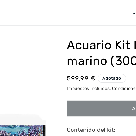
P
a
í
s
Acuario Kit
/
marino (300
r
e
g
Precio
599,99 €
Agotado
i
habitual
Impuestos incluidos.
Condicione
ó
n
A
Contenido del kit: