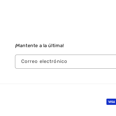
¡Mantente a la última!
Correo electrónico
For
de
Política de Devoluci
© 2026
umdale.com