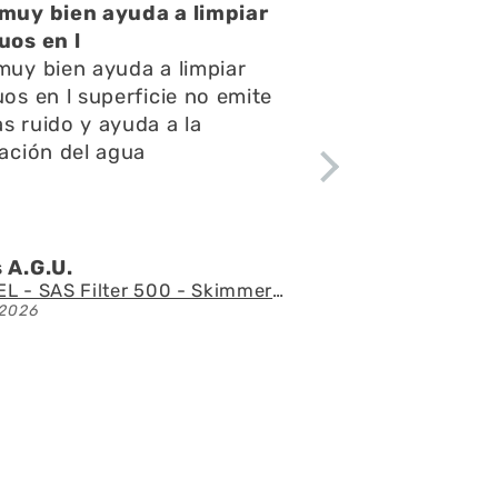
na atención muy buena
na atención muy buena,amables
 respondieron rápido todas mis
reguntas y consultas,el envío
ue rápido y el acuario se ve
spectacular
ngel l.Z.p.
Acuario con mueble AQUAEL GLOSSY 150 BLACK de 405 litros
1/07/2026