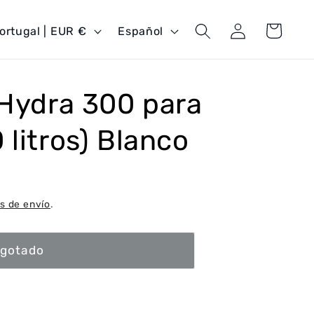
Iniciar
I
Carrito
Portugal | EUR €
Español
sesión
d
i
o
 Hydra 300 para
m
 litros) Blanco
a
s de envío
.
gotado