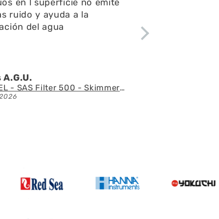
ntas y consultas,el envío
ápido y el acuario se ve
tacular
 l.Z.p.
Acuario con mueble AQUAEL GLOSSY 150 BLACK de 405 litros
2026