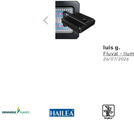
residuos en
apenas ruid
circulación
Denis A.G.
Fluval - Iluminación LED Nano Reef 4.0 de 25W
23/07/2026