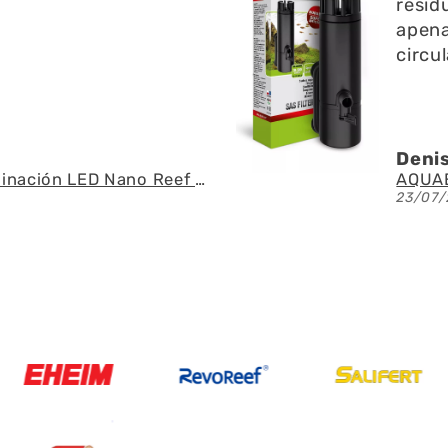
 l superficie no emite
pregu
o y ayuda a la
fue r
 del agua
espec
U.
Ángel
AQUAEL - SAS Filter 500 - Skimmer de superficie
21/07/