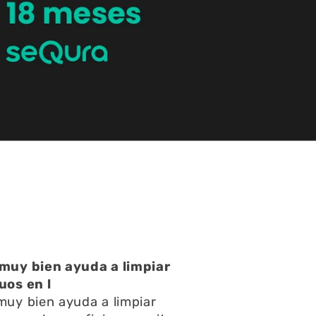
atención muy buena
atención muy buena,amables
pondieron rápido todas mis