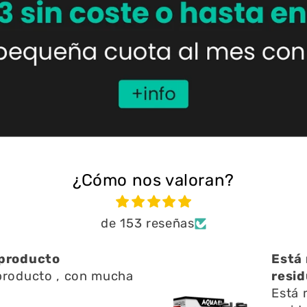
¿Cómo nos valoran?
de 153 reseñas
ien ayuda a limpiar
Una 
n l
Una 
ien ayuda a limpiar
y res