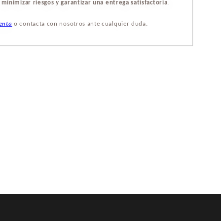
a
minimizar riesgos y garantizar una entrega satisfactoria
.
enta
o contacta con nosotros ante cualquier duda.