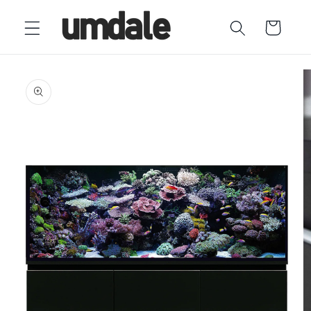
Ir
directamente
Carrito
al contenido
Ir
directamente
a la
información
del producto