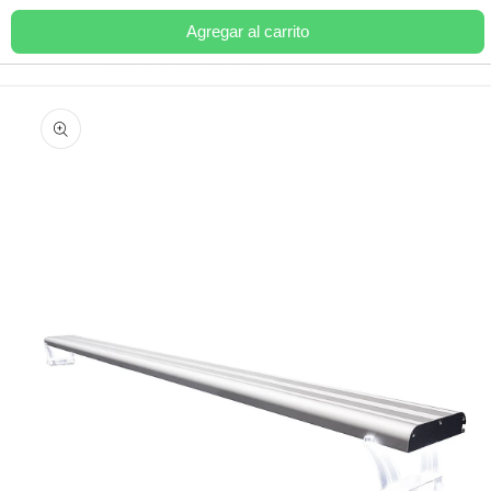
Ir
directamente
Agregar al carrito
Carrito
al contenido
Ir
directamente
a la
información
del producto