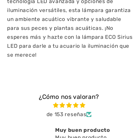
tecnología LED avanzada y opciones de
iluminación versátiles, esta lámpara garantiza
un ambiente acuático vibrante y saludable
para sus peces y plantas acuáticas. ¡No
esperes más y hazte con la lámpara ECO Sirius
LED para darle a tu acuario la iluminación que
se merece!
¿Cómo nos valoran?
de 153 reseñas
ducto
Está muy bien ayuda
cto ,
a limpiar residuos