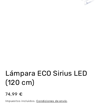
Abrir
elemento
multimedia
Lámpara ECO Sirius LED
1
en
una
(120 cm)
ventana
modal
Precio
74,99 €
habitual
Impuestos incluidos.
Condiciones de envío
.