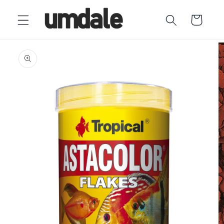
Ir
directamente
Carrito
al contenido
Ir
directamente
a la
información
del producto