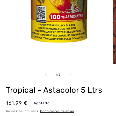
Abrir
Ab
elemento
e
multimedia
m
de
1
/
2
1
2
en
e
una
u
Tropical - Astacolor 5 Ltrs
ventana
v
modal
m
Precio
161,99 €
Agotado
habitual
Impuestos incluidos.
Condiciones de envío
.