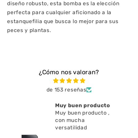
diseño robusto, esta bomba es la elección
perfecta para cualquier aficionado a la
estanquefilia que busca lo mejor para sus
peces y plantas.
¿Cómo nos valoran?
de 153 reseñas
roducto
Está muy bien ayuda
oducto ,
a limpiar residuos
en l
Está muy bien ayuda
a limpiar residuos en l
superficie no emite