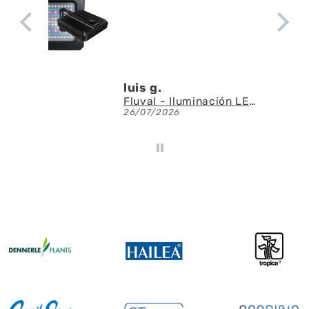
apenas ruido y ayuda
a la circulación del
agua
Denis A.G.U.
Fluval - Iluminación LED Nano Reef 4.0 de 25W
AQUAEL - SAS Filter 500 - Skimmer de superficie
23/07/2026