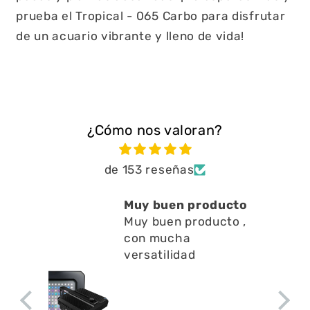
prueba el Tropical - 065 Carbo para disfrutar
de un acuario vibrante y lleno de vida!
¿Cómo nos valoran?
de 153 reseñas
Muy buen producto
Muy buen producto ,
a
con mucha
e
E
versatilidad
a
s
a
a