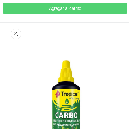
Ir
directamente
Agregar al carrito
Carrito
al contenido
Ir
directamente
a la
información
del producto