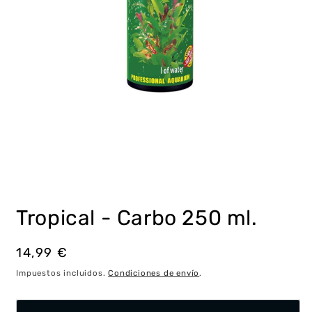
Abrir
elemento
multimedia
Tropical - Carbo 250 ml.
1
en
una
ventana
Precio
14,99 €
modal
habitual
Impuestos incluidos.
Condiciones de envío
.