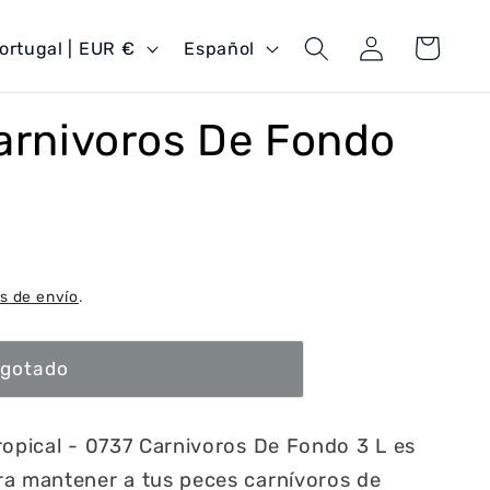
Iniciar
I
Carrito
Portugal | EUR €
Español
sesión
d
i
Carnivoros De Fondo
o
m
a
s de envío
.
gotado
ropical - 0737 Carnivoros De Fondo 3 L es
ra mantener a tus peces carnívoros de