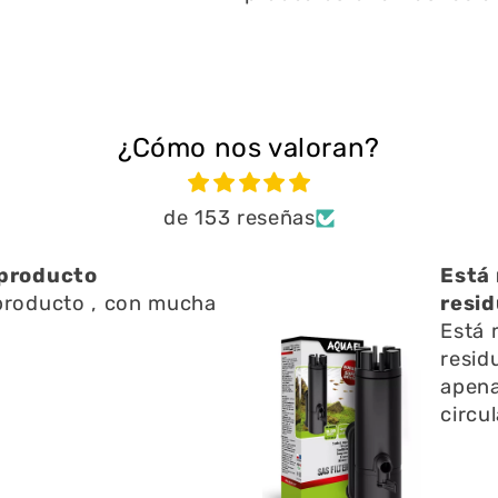
¿Cómo nos valoran?
de 153 reseñas
producto
Está 
roducto , con mucha
resid
d
Está 
resid
apena
circu