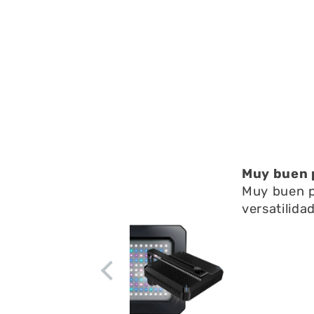
elemento
multimedia
2
en
una
ventana
modal
Muy buen 
Muy buen p
versatilida