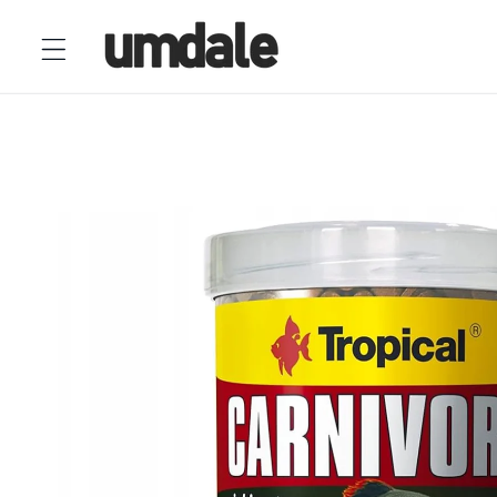
Ir
directamente
al contenido
Ir
directamente
a la
información
del producto