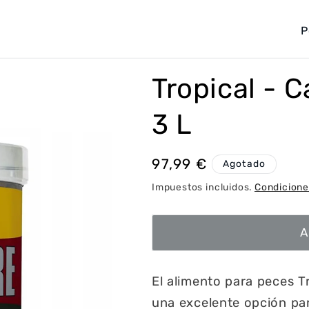
P
a
í
Tropical - 
s
/
3 L
r
e
Precio
97,99 €
Agotado
g
habitual
Impuestos incluidos.
Condicione
i
ó
A
n
El alimento para peces T
una excelente opción pa