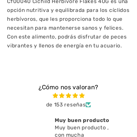
Cf00040 Cichild Herbivore Flakes 40G es una
opción nutritiva y equilibrada para los cíclidos
herbívoros, que les proporciona todo lo que
necesitan para mantenerse sanos y felices.
Con este alimento, podrás disfrutar de peces
vibrantes y llenos de energía en tu acuario.
¿Cómo nos valoran?
de 153 reseñas
Muy buen producto
Está 
Muy buen producto ,
a limp
con mucha
en l
Está m