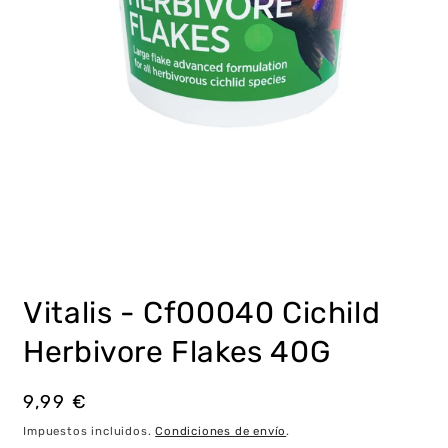
Abrir
elemento
multimedia
Vitalis - Cf00040 Cichild
1
en
una
Herbivore Flakes 40G
ventana
modal
Precio
9,99 €
habitual
Impuestos incluidos.
Condiciones de envío
.