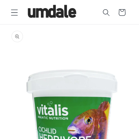
Ir
directamente
Carrito
al contenido
Ir
directamente
a la
información
del producto