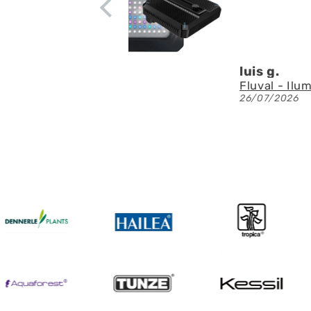
Denis A
Fluval - Iluminación LED Nano Reef 4.0 de 25W
23/07/20