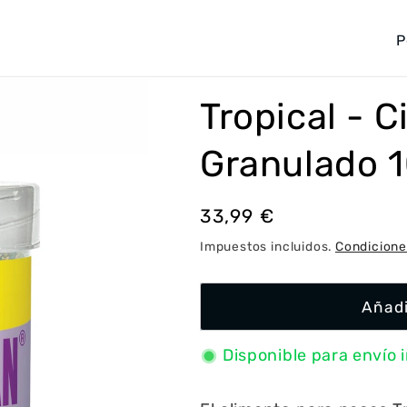
P
a
í
Tropical - C
s
/
Granulado 1
r
e
Precio
33,99 €
g
habitual
Impuestos incluidos.
Condicione
i
ó
Añadi
n
Disponible para envío 