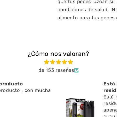
que tus peces luzcan su
condiciones de salud. ¡N
alimento para tus peces c
¿Cómo nos valoran?
de 153 reseñas
y bien ayuda a limpiar
U
s en l
Un
y bien ayuda a limpiar
y 
 en l superficie no emite
pr
ruido y ayuda a la
fu
ción del agua
es