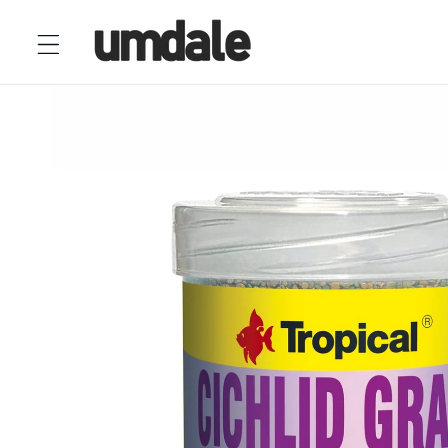
Ir
directamente
al contenido
Ir
directamente
a la
información
del producto