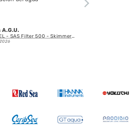
gel l.Z.p.
Acuario con mueble AQUAEL GLOSSY 150 BLACK de 405 litros
/07/2026