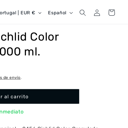
Iniciar
I
Carrito
Portugal | EUR €
Español
sesión
d
i
ichlid Color
o
m
000 ml.
a
s de envío
.
r al carrito
inmediato