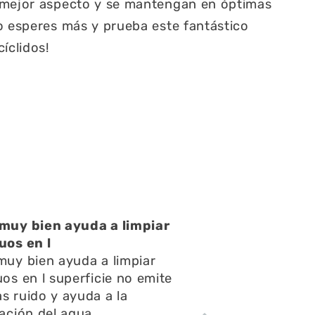
 mejor aspecto y se mantengan en óptimas
o esperes más y prueba este fantástico
íclidos!
na atención muy buena
a atención muy buena,amables
respondieron rápido todas mis
eguntas y consultas,el envío
e rápido y el acuario se ve
pectacular