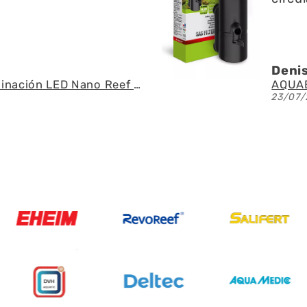
.G.U.
Án
AQUAEL - SAS Filter 500 - Skimmer de superficie
26
21