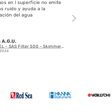
preguntas y consultas,el envío
fue rápido y el acuario se ve
espectacular
Ángel l.Z.p.
Acuario con mueble AQUAEL GLOSSY 150 BLACK de 405 litros
21/07/2026