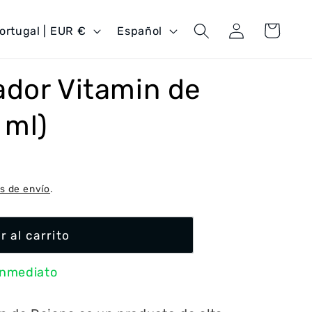
Iniciar
I
Carrito
Portugal | EUR €
Español
sesión
d
i
dor Vitamin de
o
m
 ml)
a
s de envío
.
r al carrito
inmediato