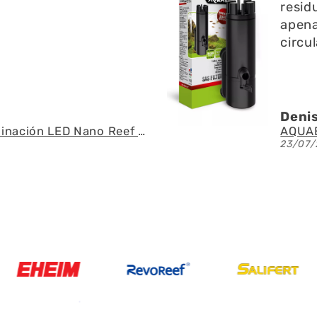
iduos en l superficie no emite
nas ruido y ayuda a la
culación del agua
is A.G.U.
AQUAEL - SAS Filter 500 - Skimmer de superficie
07/2026