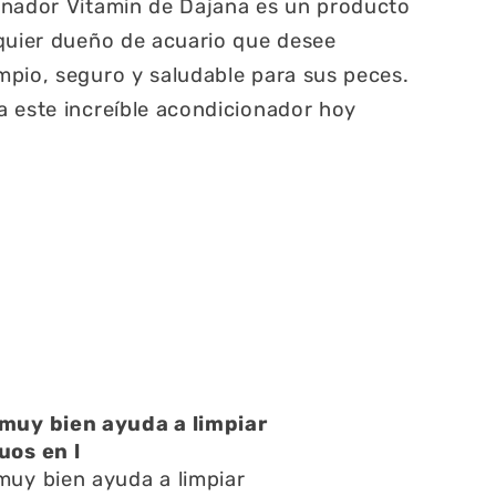
onador Vitamin de Dajana es un producto
quier dueño de acuario que desee
pio, seguro y saludable para sus peces.
 este increíble acondicionador hoy
Una atención muy buena
Una atención muy buena,amables
y respondieron rápido todas mis