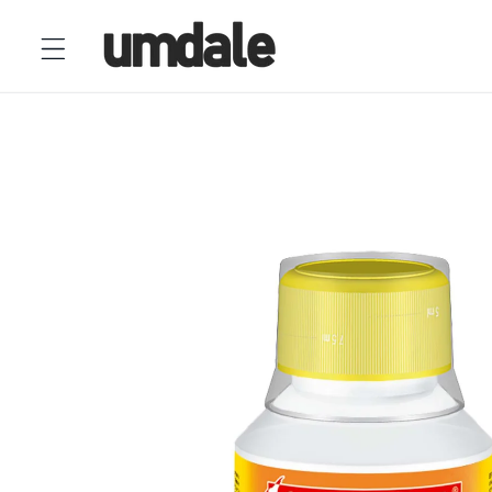
Ir
directamente
al contenido
Ir
directamente
a la
información
del producto