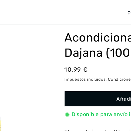
P
a
í
Acondiciona
s
/
Dajana (100
r
e
Precio
10,99 €
g
habitual
Impuestos incluidos.
Condicione
i
ó
Añadi
n
Disponible para envío 