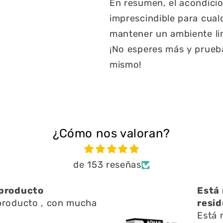
En resumen, el acondici
imprescindible para cual
mantener un ambiente lim
¡No esperes más y prueba
mismo!
¿Cómo nos valoran?
de 153 reseñas
á muy bien ayuda a limpiar
iduos en l
á muy bien ayuda a limpiar