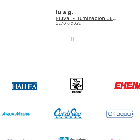
Denis A.G.U.
Fluval - Iluminación LED Nano Reef 4.0 de 25W
AQUAEL - SAS Filter 500 - Skimmer de superficie
23/07/2026