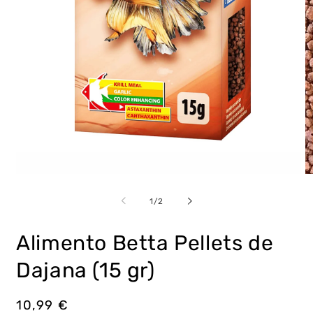
Abrir
Ab
elemento
e
multimedia
m
de
1
/
2
1
2
en
e
una
u
Alimento Betta Pellets de
ventana
v
modal
m
Dajana (15 gr)
Precio
10,99 €