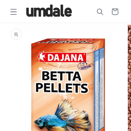
Ir
directamente
Carrito
al contenido
Ir
directamente
a la
información
del producto