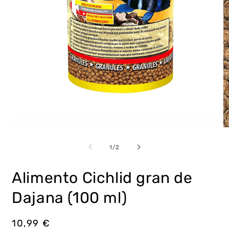
Abrir
Ab
elemento
e
multimedia
m
de
1
/
2
1
2
en
e
una
u
Alimento Cichlid gran de
ventana
v
modal
m
Dajana (100 ml)
Precio
10,99 €