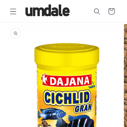
Ir
directamente
Carrito
al contenido
Ir
directamente
a la
información
del producto