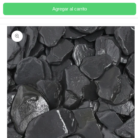
Ir
directamente
Agregar al carrito
Carrito
al contenido
Ir
directamente
a la
información
del producto