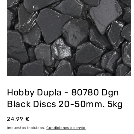
Abrir
elemento
multimedia
Hobby Dupla - 80780 Dgn
1
en
una
Black Discs 20-50mm. 5kg
ventana
modal
Precio
24,99 €
habitual
Impuestos incluidos.
Condiciones de envío
.