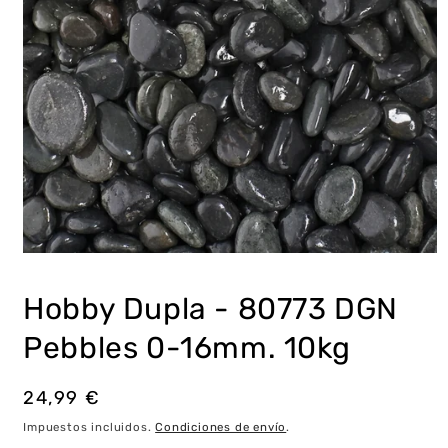
Abrir
elemento
multimedia
Hobby Dupla - 80773 DGN
1
en
una
Pebbles 0-16mm. 10kg
ventana
modal
Precio
24,99 €
habitual
Impuestos incluidos.
Condiciones de envío
.