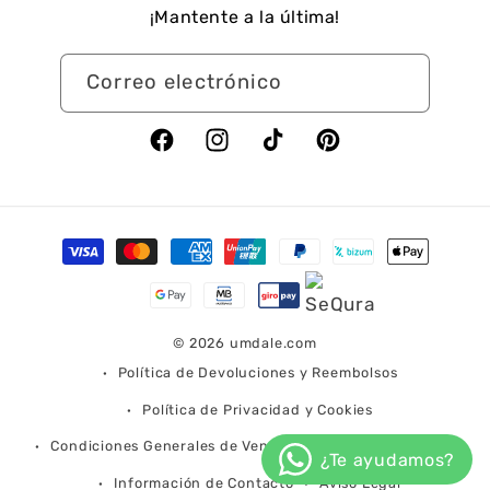
¡Mantente a la última!
Correo electrónico
Facebook
Instagram
TikTok
Pinterest
Formas
de
pago
© 2026
umdale.com
Política de Devoluciones y Reembolsos
Política de Privacidad y Cookies
Condiciones Generales de Venta
Condiciones de Envío
Información de Contacto
Aviso Legal