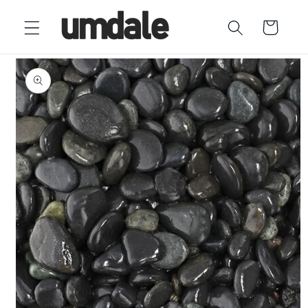
Ir
directamente
Carrito
al contenido
Ir
directamente
a la
información
del producto