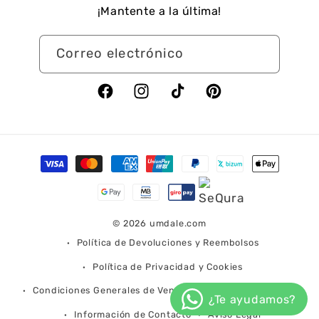
¡Mantente a la última!
Correo electrónico
Facebook
Instagram
TikTok
Pinterest
Formas
de
pago
© 2026
umdale.com
Política de Devoluciones y Reembolsos
Política de Privacidad y Cookies
Condiciones Generales de Venta
Condiciones de Envío
Información de Contacto
Aviso Legal