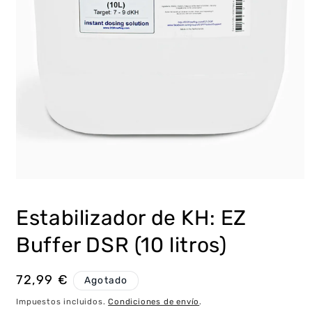
Abrir
elemento
multimedia
Estabilizador de KH: EZ
1
en
una
Buffer DSR (10 litros)
ventana
modal
Precio
72,99 €
Agotado
habitual
Impuestos incluidos.
Condiciones de envío
.