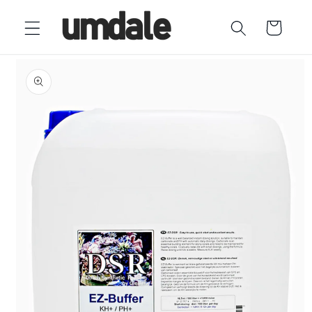
Ir
directamente
Carrito
al contenido
Ir
directamente
a la
información
del producto