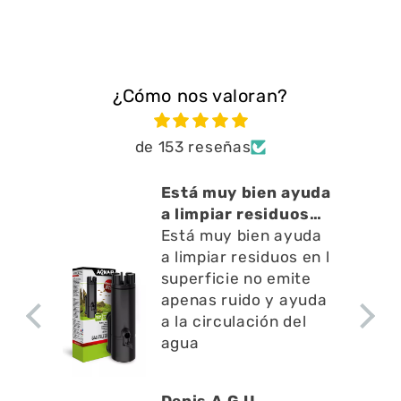
¿Cómo nos valoran?
de 153 reseñas
cto
Está muy bien ayuda
o ,
a limpiar residuos
en l
Está muy bien ayuda
a limpiar residuos en l
superficie no emite
apenas ruido y ayuda
a la circulación del
agua
Denis A.G.U.