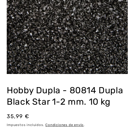
Abrir
elemento
multimedia
Hobby Dupla - 80814 Dupla
1
en
una
Black Star 1-2 mm. 10 kg
ventana
modal
Precio
35,99 €
habitual
Impuestos incluidos.
Condiciones de envío
.