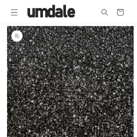
Ir
directamente
Carrito
al contenido
Ir
directamente
a la
información
del producto