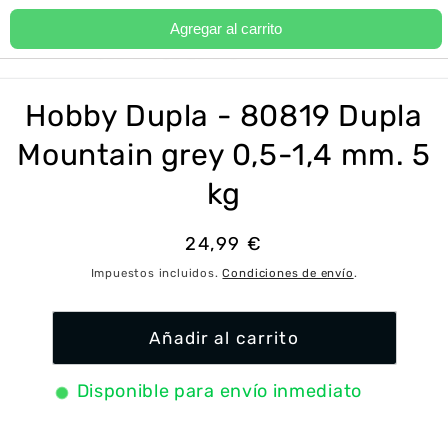
Ir
directamente
Agregar al carrito
Carrito
al contenido
Ir
directamente
a la
Hobby Dupla - 80819 Dupla
información
del producto
Mountain grey 0,5-1,4 mm. 5
kg
Precio
24,99 €
habitual
Impuestos incluidos.
Condiciones de envío
.
Añadir al carrito
Disponible para envío inmediato