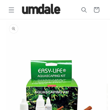
Ir
directamente
Carrito
al contenido
Ir
directamente
a la
información
del producto