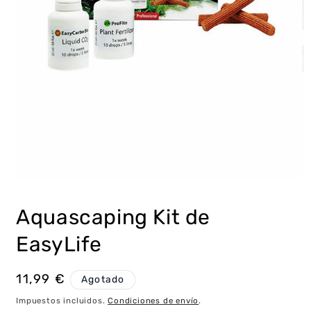
Abrir
elemento
multimedia
Aquascaping Kit de
1
en
una
EasyLife
ventana
modal
Precio
11,99 €
Agotado
habitual
Impuestos incluidos.
Condiciones de envío
.