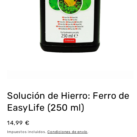
Abrir
elemento
multimedia
Solución de Hierro: Ferro de
1
en
una
EasyLife (250 ml)
ventana
modal
Precio
14,99 €
habitual
Impuestos incluidos.
Condiciones de envío
.