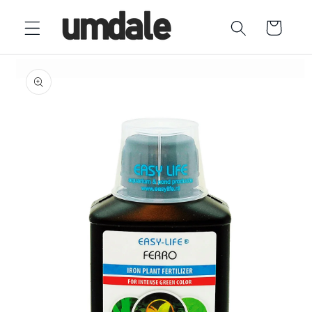
Ir
directamente
Carrito
al contenido
Ir
directamente
a la
información
del producto