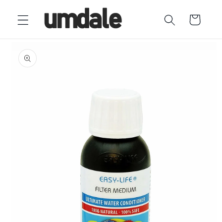
Ir
directamente
Carrito
al contenido
Ir
directamente
a la
información
del producto