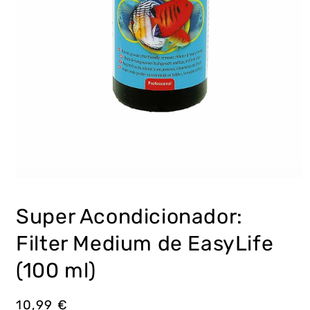
Abrir
elemento
multimedia
Super Acondicionador:
1
en
una
Filter Medium de EasyLife
ventana
modal
(100 ml)
Precio
10,99 €