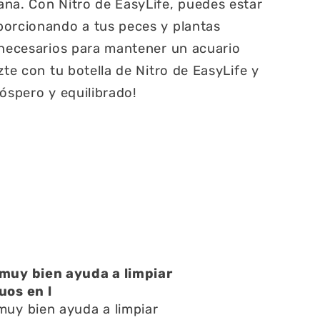
na. Con Nitro de EasyLife, puedes estar
porcionando a tus peces y plantas
 necesarios para mantener un acuario
zte con tu botella de Nitro de EasyLife y
róspero y equilibrado!
atención muy buena
atención muy buena,amables
pondieron rápido todas mis