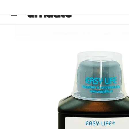
Ir
directamente
al contenido
Ir
directamente
a la
información
del producto