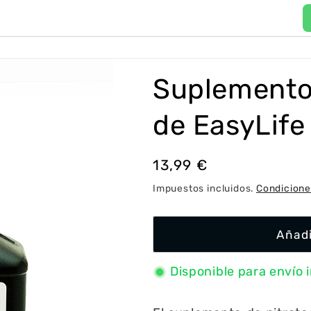
P
a
í
Suplemento 
s
/
de EasyLife
r
e
Precio
13,99 €
g
habitual
Impuestos incluidos.
Condicione
i
ó
Añadi
n
Disponible para envío 