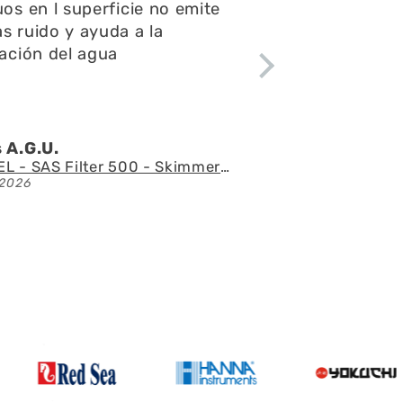
ntas y consultas,el envío
ápido y el acuario se ve
tacular
 l.Z.p.
Acuario con mueble AQUAEL GLOSSY 150 BLACK de 405 litros
2026