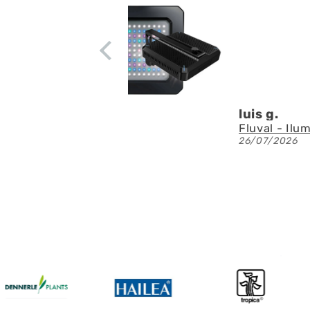
residuos en
apenas ruid
circulación
Denis A.G.
Fluval - Iluminación LED Nano Reef 4.0 de 25W
23/07/2026