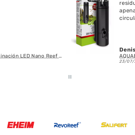
 l superficie no emite
pregu
o y ayuda a la
fue r
 del agua
espec
U.
Ángel
AQUAEL - SAS Filter 500 - Skimmer de superficie
21/07/