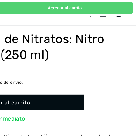
Agregar al carrito
Iniciar
I
Carrito
Portugal | EUR €
Español
sesión
d
i
de Nitratos: Nitro
o
m
 (250 ml)
a
s de envío
.
r al carrito
inmediato