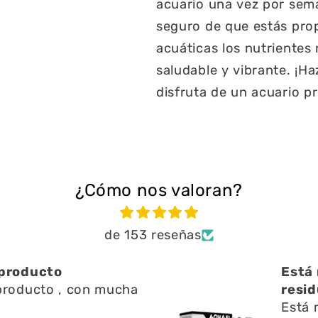
acuario una vez por sema
seguro de que estás pro
acuáticas los nutrientes
saludable y vibrante. ¡Ha
disfruta de un acuario p
¿Cómo nos valoran?
de 153 reseñas
ien ayuda a limpiar
Una 
n l
Una 
ien ayuda a limpiar
y res