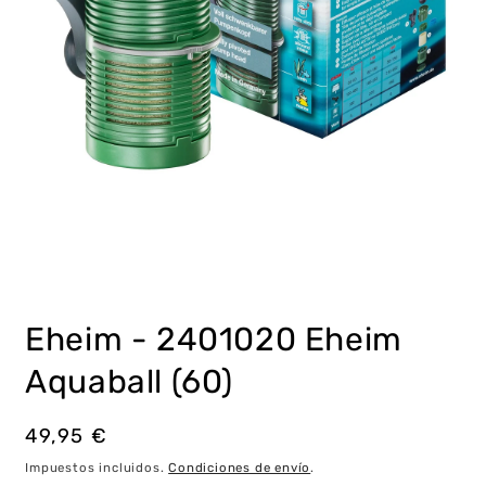
Abrir
elemento
multimedia
Eheim - 2401020 Eheim
1
en
una
Aquaball (60)
ventana
modal
Precio
49,95 €
habitual
Impuestos incluidos.
Condiciones de envío
.