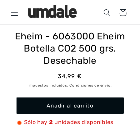
Ir
directamente
Carrito
al contenido
Ir
directamente
a la
Eheim - 6063000 Eheim
información
del producto
Botella CO2 500 grs.
Desechable
Precio
34,99 €
habitual
Impuestos incluidos.
Condiciones de envío
.
Añadir al carrito
Sólo hay
2
unidades disponibles