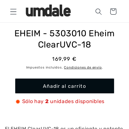
Ir
directamente
Carrito
al contenido
Ir
directamente
a la
EHEIM - 5303010 Eheim
información
del producto
ClearUVC-18
Precio
169,99 €
habitual
Impuestos incluidos.
Condiciones de envío
.
Añadir al carrito
Sólo hay
2
unidades disponibles
El EHEIM ClearUVC-18 es un eficiente y potente