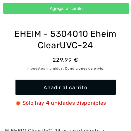
Ir
directamente
Agregar al carrito
Carrito
al contenido
Ir
directamente
a la
EHEIM - 5304010 Eheim
información
del producto
ClearUVC-24
Precio
229,99 €
habitual
Impuestos incluidos.
Condiciones de envío
.
Añadir al carrito
Sólo hay
4
unidades disponibles
El EHEIM ClearUVC-24 es un eficiente y