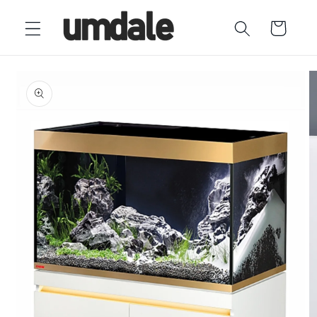
Ir
directamente
Carrito
al contenido
Ir
directamente
a la
información
del producto