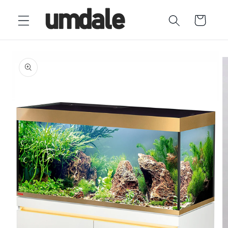
Ir
directamente
Carrito
al contenido
Ir
directamente
a la
información
del producto