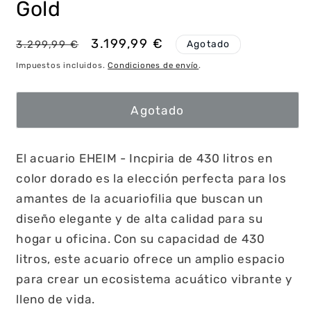
Gold
Precio
Precio
3.199,99 €
Agotado
3.299,99 €
habitual
de
Impuestos incluidos.
Condiciones de envío
.
oferta
Agotado
El acuario EHEIM - Incpiria de 430 litros en
color dorado es la elección perfecta para los
amantes de la acuariofilia que buscan un
diseño elegante y de alta calidad para su
hogar u oficina. Con su capacidad de 430
litros, este acuario ofrece un amplio espacio
para crear un ecosistema acuático vibrante y
lleno de vida.