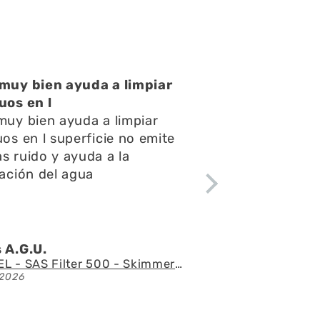
atención muy buena
atención muy buena,amables
pondieron rápido todas mis
ntas y consultas,el envío
ápido y el acuario se ve
tacular
 l.Z.p.
Acuario con mueble AQUAEL GLOSSY 150 BLACK de 405 litros
2026