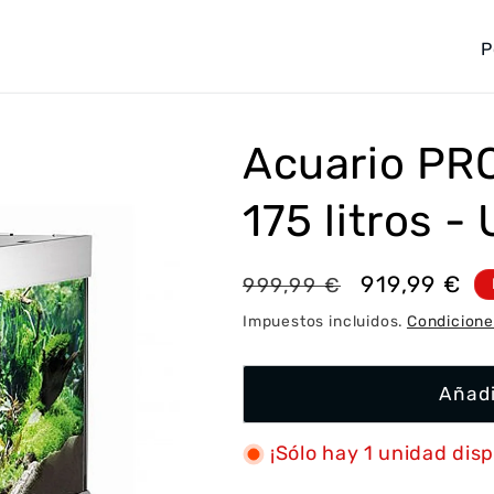
P
a
í
s
Acuario PR
/
175 litros -
r
e
g
Precio
Precio
919,99 €
999,99 €
i
habitual
de
Impuestos incluidos.
Condicione
ó
oferta
n
Añadi
¡Sólo hay 1 unidad disp