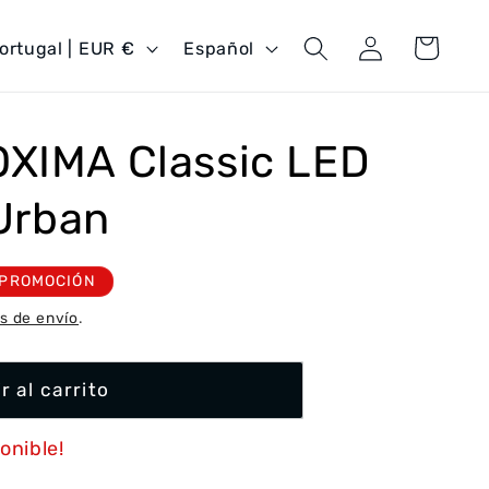
Iniciar
I
Carrito
Portugal | EUR €
Español
sesión
d
i
o
OXIMA Classic LED
m
 Urban
a
PROMOCIÓN
s de envío
.
r al carrito
onible!