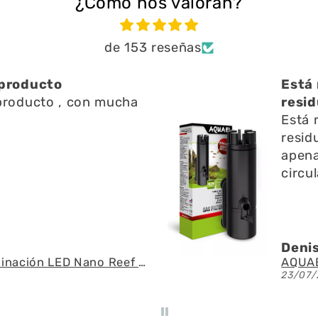
¿Cómo nos valoran?
de 153 reseñas
ien ayuda a limpiar
Una 
n l
Una 
ien ayuda a limpiar
y res
 l superficie no emite
pregu
o y ayuda a la
fue r
 del agua
espec
U.
Ángel
AQUAEL - SAS Filter 500 - Skimmer de superficie
21/07/