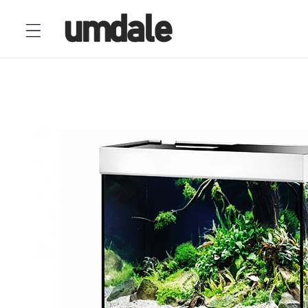
Ir
directamente
al contenido
Ir
directamente
a la
información
del producto