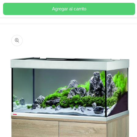
Ir
directamente
Agregar al carrito
Carrito
al contenido
Ir
directamente
a la
información
del producto