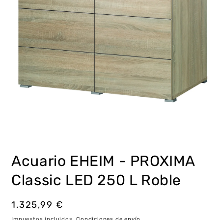
Abrir
elemento
multimedia
Acuario EHEIM - PROXIMA
1
en
una
Classic LED 250 L Roble
ventana
modal
Precio
1.325,99 €
habitual
Impuestos incluidos.
Condiciones de envío
.