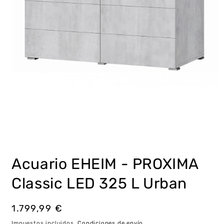
Abrir
elemento
multimedia
Acuario EHEIM - PROXIMA
1
en
una
Classic LED 325 L Urban
ventana
modal
Precio
1.799,99 €
habitual
Impuestos incluidos.
Condiciones de envío
.