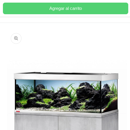
Ir
directamente
Agregar al carrito
Carrito
al contenido
Ir
directamente
a la
información
del producto