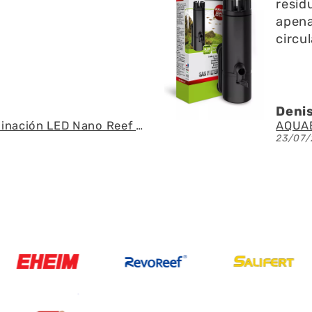
residu
apenas
circul
Denis 
Fluval - Iluminación LED Nano Reef 4.0 de 25W
23/07/2