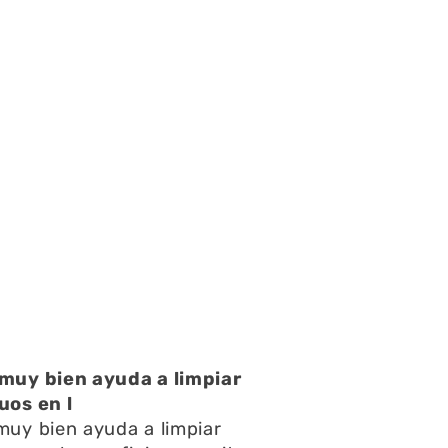
uy bien ayuda a limpiar
os en l
uy bien ayuda a limpiar
y