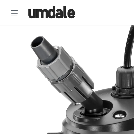
Ir
directamente
al contenido
Ir
directamente
a la
información
del producto