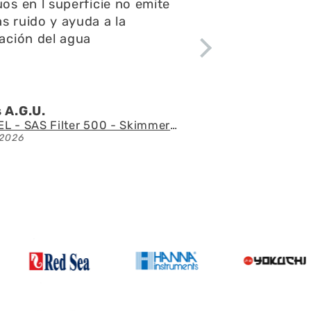
os en l superficie no emite
p
 ruido y ayuda a la
f
ación del agua
A.G.U.
Á
AQUAEL - SAS Filter 500 - Skimmer de superficie
026
2