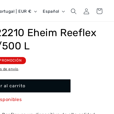
Iniciar
I
Carrito
Portugal | EUR €
Español
sesión
d
i
22210 Eheim Reeflex
o
m
/500 L
a
PROMOCIÓN
s de envío
.
r al carrito
isponibles