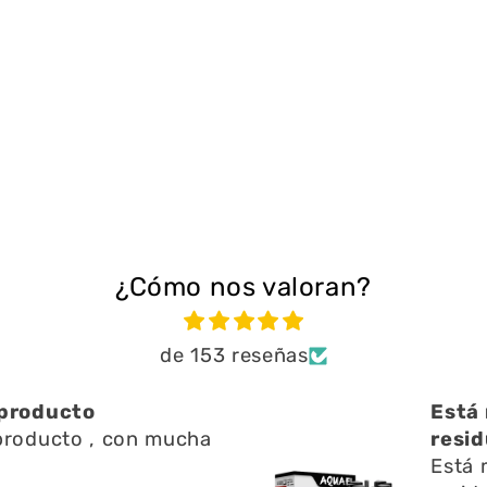
¿Cómo nos valoran?
de 153 reseñas
roducto
Está m
roducto , con mucha
residu
Está m