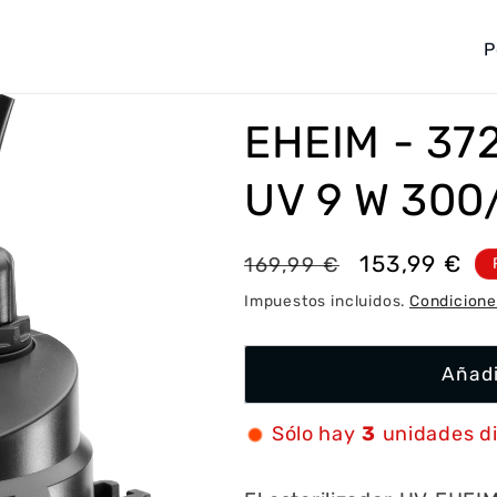
P
a
í
EHEIM - 37
s
/
UV 9 W 300
r
e
Precio
Precio
153,99 €
169,99 €
g
habitual
de
Impuestos incluidos.
Condicione
i
oferta
ó
Añadi
n
Sólo hay
3
unidades d