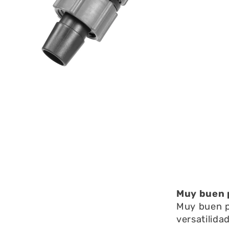
Abrir
elemento
multimedia
1
en
una
ventana
modal
Muy buen p
Muy buen p
versatilidad