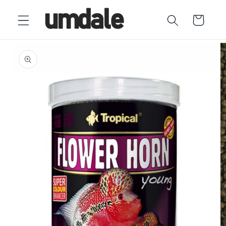
Ir
directamente
Carrito
al contenido
Ir
directamente
a la
información
del producto