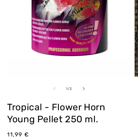
Abrir
Ab
elemento
e
multimedia
m
de
1
/
2
1
2
en
e
una
u
Tropical - Flower Horn
ventana
v
modal
m
Young Pellet 250 ml.
Precio
11,99 €