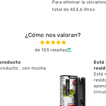
Para eliminar la cloramin
total de 453,6 litros
¿Cómo nos valoran?
de 153 reseñas
ien ayuda a limpiar
Una 
n l
Una 
ien ayuda a limpiar
y res
 l superficie no emite
pregu
o y ayuda a la
fue r
 del agua
espec