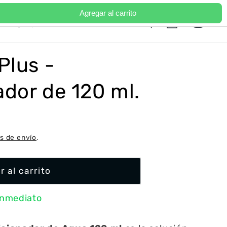
Agregar al carrito
Iniciar
I
Carrito
Portugal | EUR €
Español
sesión
d
i
Plus -
o
m
dor de 120 ml.
a
s de envío
.
r al carrito
inmediato