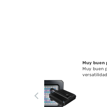
ucto
Está muy b
to , con mucha
residuos e
Está muy b
residuos en
apenas ruid
circulación