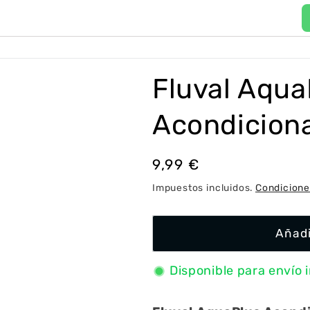
P
a
í
Fluval Aqua
s
/
Acondiciona
r
e
Precio
9,99 €
g
habitual
Impuestos incluidos.
Condicione
i
ó
Añadi
n
Disponible para envío 