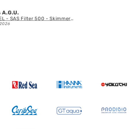
 l.Z.p.
Acuario con mueble AQUAEL GLOSSY 150 BLACK de 405 litros
2026