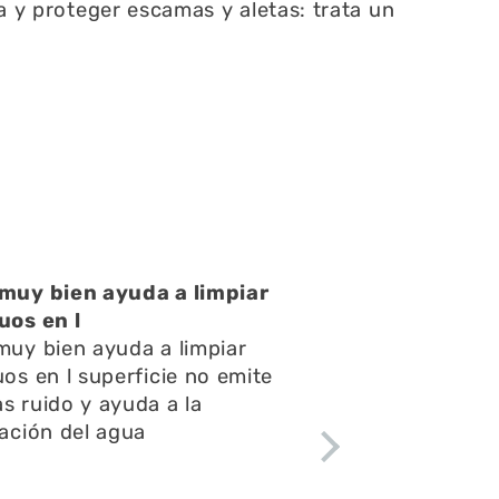
a y proteger escamas y aletas: trata un
atención muy buena
atención muy buena,amables
pondieron rápido todas mis
ntas y consultas,el envío
ápido y el acuario se ve
tacular