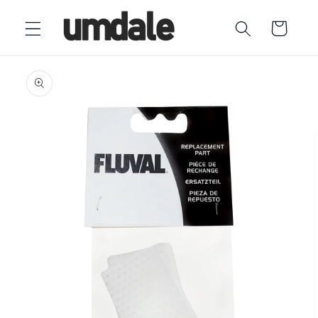
Ir
directamente
Carrito
al contenido
Ir
directamente
a la
información
del producto