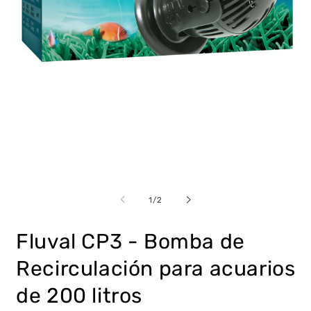
Abrir
Ab
elemento
e
multimedia
m
de
1
/
2
1
2
en
e
una
u
Fluval CP3 - Bomba de
ventana
v
modal
m
Recirculación para acuarios
de 200 litros