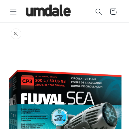
Ir
directamente
Carrito
al contenido
Ir
directamente
a la
información
del producto