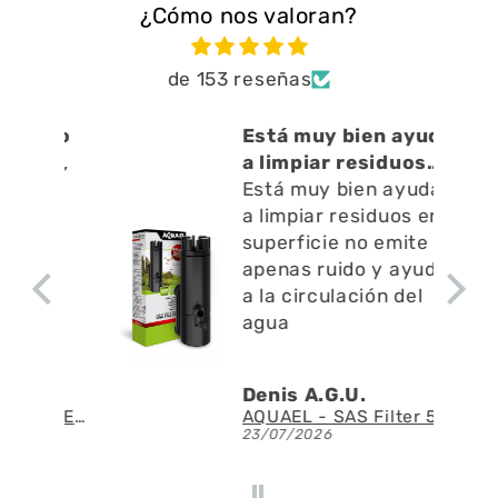
¿Cómo nos valoran?
de 153 reseñas
cto
Está muy bien ayuda
o ,
a limpiar residuos
en l
Está muy bien ayuda
a limpiar residuos en l
superficie no emite
apenas ruido y ayuda
a la circulación del
agua
Denis A.G.U.
Fluval - Iluminación LED Nano Reef 4.0 de 25W
AQUAEL - SAS Filter 500 - Skimmer de superficie
23/07/2026