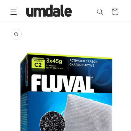
Ir
directamente
Carrito
al contenido
Ir
directamente
a la
información
del producto