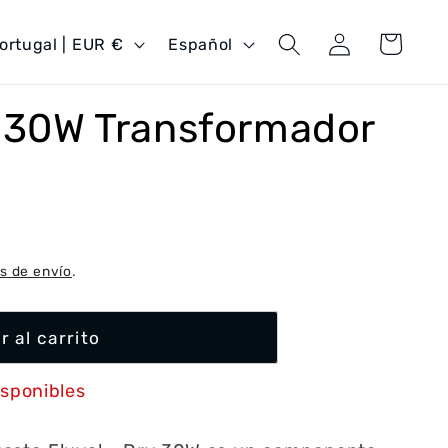
Iniciar
I
Carrito
Portugal | EUR €
Español
sesión
d
i
v 30W Transformador
o
m
a
s de envío
.
r al carrito
isponibles