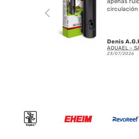
apenas ruid
circulación
Denis A.G.
Fluval - Iluminación LED Nano Reef 4.0 de 25W
23/07/2026