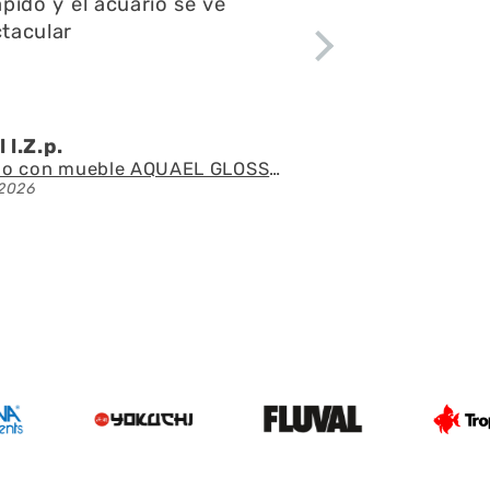
ápido y el acuario se ve
tacular
 l.Z.p.
Acuario con mueble AQUAEL GLOSSY 150 BLACK de 405 litros
2026