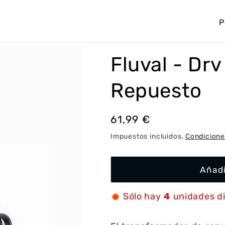
P
a
í
Fluval - Dr
s
/
Repuesto
r
e
Precio
61,99 €
g
habitual
Impuestos incluidos.
Condicione
i
ó
Añadi
n
Sólo hay
4
unidades d