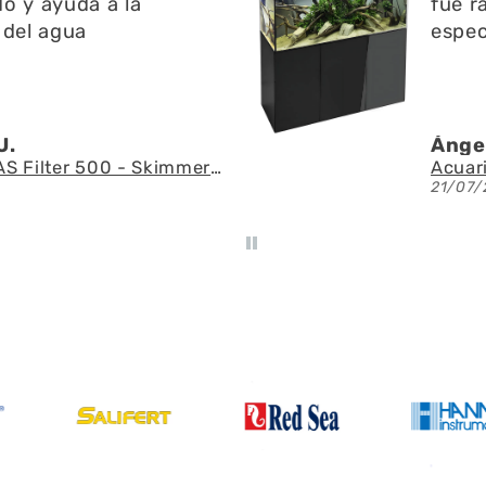
o y ayuda a la
fue r
 del agua
espec
U.
Ángel
AQUAEL - SAS Filter 500 - Skimmer de superficie
21/07/