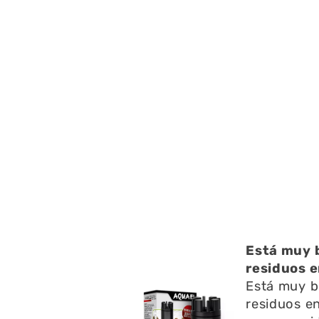
ucto
Está muy b
to , con mucha
residuos e
Está muy b
residuos en