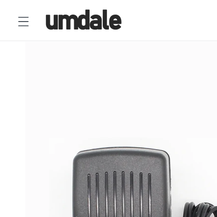
Ir
directamente
al contenido
Ir
directamente
a la
información
del producto