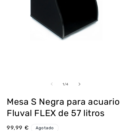
Abrir
Ab
elemento
e
multimedia
m
de
1
/
4
1
2
en
e
una
u
Mesa S Negra para acuario
ventana
v
modal
m
Fluval FLEX de 57 litros
Precio
99,99 €
Agotado