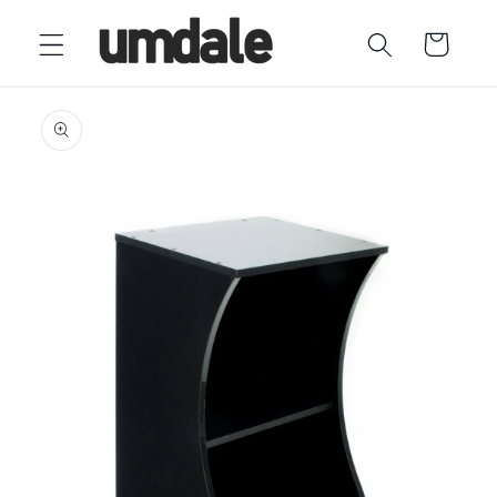
Ir
directamente
Carrito
al contenido
Ir
directamente
a la
información
del producto