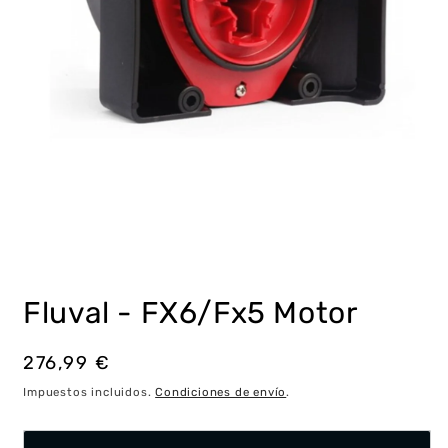
Abrir
elemento
multimedia
Fluval - FX6/Fx5 Motor
1
en
una
ventana
Precio
276,99 €
modal
habitual
Impuestos incluidos.
Condiciones de envío
.