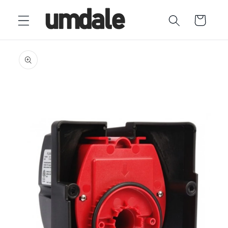
Ir
directamente
Carrito
al contenido
Ir
directamente
a la
información
del producto