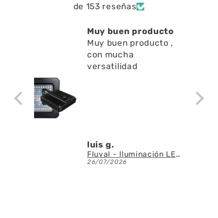
de 153 reseñas
Muy buen producto
Está muy b
Muy buen producto ,
a limpiar r
con mucha
en l
Está muy bi
versatilidad
a limpiar res
superficie n
apenas ruid
a la circulac
agua
luis g.
Denis A.G.U
Fluval - Iluminación LED Nano Reef 4.0 de 25W
26/07/2026
23/07/2026