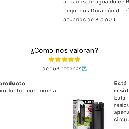
acuarios de agua dulce
R
pequeños
Duración de ef
acuarios de 3 a 60 L
¿Cómo nos valoran?
de 153 reseñas
 muy bien ayuda a limpiar
duos en l
 muy bien ayuda a limpiar
uos en l superficie no emite
as ruido y ayuda a la
ulación del agua