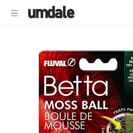
Ir
directamente
al contenido
Ir
directamente
a la
información
del producto