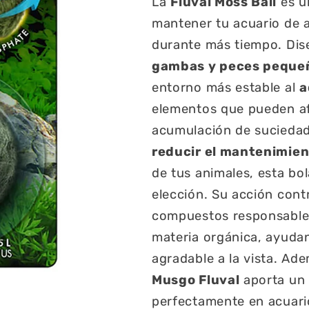
La
Fluval Moss Ball
es u
mantener tu acuario de 
durante más tiempo. Di
gambas y peces peque
entorno más estable al
a
elementos que pueden afe
acumulación de suciedad 
reducir el mantenimien
de tus animales, esta bo
elección. Su acción contr
compuestos responsables
materia orgánica, ayudan
agradable a la vista. Ad
Musgo Fluval
aporta un 
perfectamente en acuari