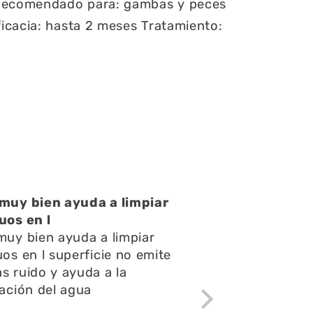
ecomendado para: gambas y peces
icacia: hasta 2 meses
Tratamiento:
Una atención muy buena
Una atención muy buena,amables
y respondieron rápido todas mis
preguntas y consultas,el envío
fue rápido y el acuario se ve
espectacular