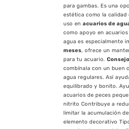
para gambas. Es una opci
estética como la calida
uso en
acuarios de agu
como apoyo en acuarios 
agua es especialmente im
meses
, ofrece un mante
para tu acuario.
Consejo
combínala con un buen c
agua regulares. Así ayu
equilibrado y bonito.
Ayu
acuarios de peces pequ
nitrito
Contribuye a redu
limitar la acumulación d
elemento decorativo
Tip