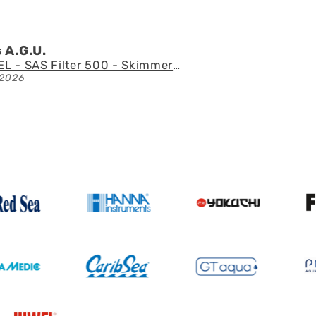
Ángel l.Z.p.
Acuario con mueble AQUAEL GLOSSY 150 BLACK de 405 litros
21/07/2026