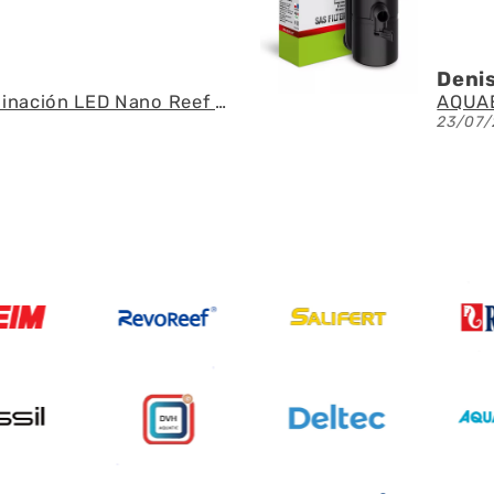
s A.G.U.
AQUAEL - SAS Filter 500 - Skimmer de superficie
/2026