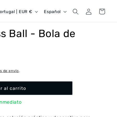
Iniciar
I
Carrito
Portugal | EUR €
Español
sesión
d
i
s Ball - Bola de
o
m
a
s de envío
.
r al carrito
inmediato