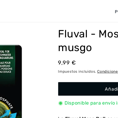
P
a
í
Fluval - Mos
s
/
musgo
r
e
Precio
9,99 €
g
habitual
Impuestos incluidos.
Condicione
i
ó
Añadi
n
Disponible para envío 