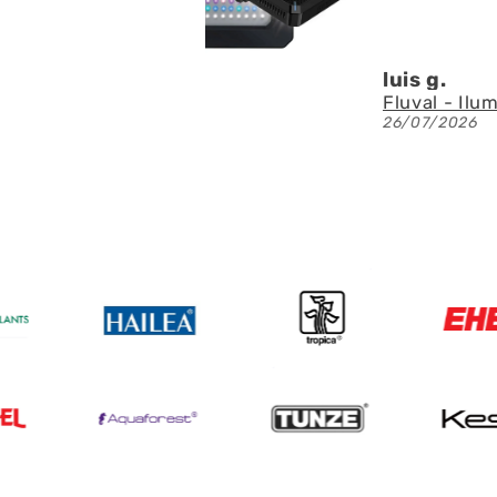
Deni
Fluval - Iluminación LED Nano Reef 4.0 de 25W
23/07