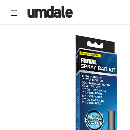
Ir
directamente
al contenido
Ir
directamente
a la
información
del producto