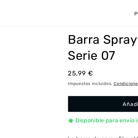
P
a
í
Barra Spray 
s
/
Serie 07
r
e
Precio
25,99 €
g
habitual
Impuestos incluidos.
Condicione
i
ó
Añadi
n
Disponible para envío 