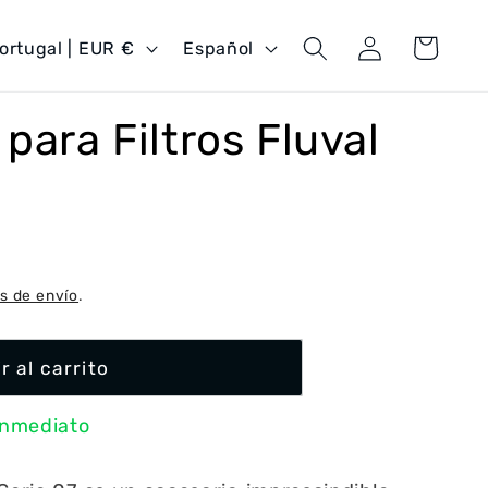
Iniciar
I
Carrito
Portugal | EUR €
Español
sesión
d
i
para Filtros Fluval
o
m
a
s de envío
.
r al carrito
inmediato