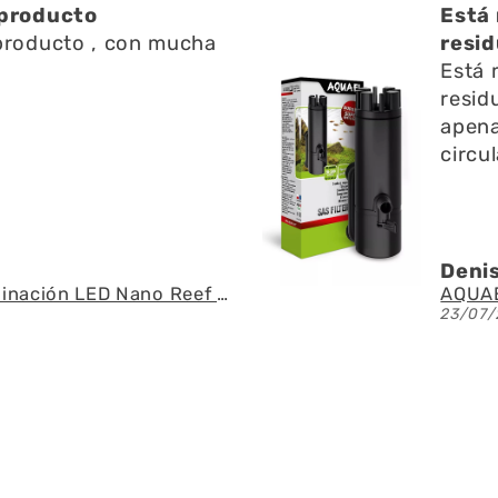
ien ayuda a limpiar
Una 
n l
Una 
ien ayuda a limpiar
y res
 l superficie no emite
pregu
o y ayuda a la
fue r
 del agua
espec
U.
Ángel
AQUAEL - SAS Filter 500 - Skimmer de superficie
21/07/