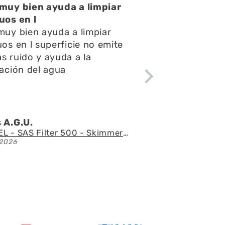
atención muy buena
atención muy buena,amables
pondieron rápido todas mis
ntas y consultas,el envío
ápido y el acuario se ve
tacular
 l.Z.p.
Acuario con mueble AQUAEL GLOSSY 150 BLACK de 405 litros
2026