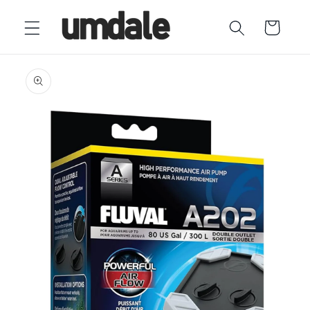
Ir
directamente
Carrito
al contenido
Ir
directamente
a la
información
del producto