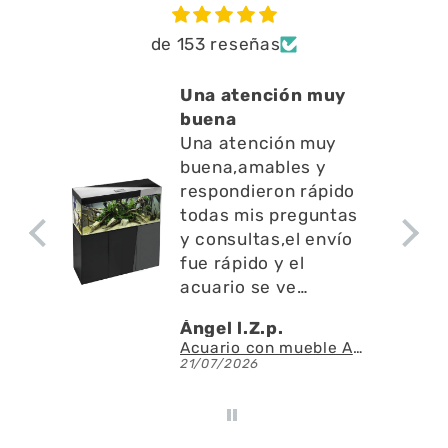
de 153 reseñas
yuda
Una atención muy
os
buena
uda
Una atención muy
 en l
buena,amables y
te
respondieron rápido
yuda
todas mis preguntas
el
y consultas,el envío
fue rápido y el
acuario se ve
espectacular
Ángel l.Z.p.
AQUAEL - SAS Filter 500 - Skimmer de superficie
Acuario con mueble AQUAEL GLOSSY 150 BLACK de 405 litros
21/07/2026