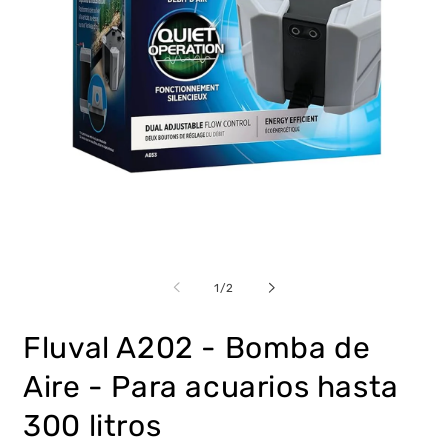
Abrir
Ab
elemento
e
multimedia
m
de
1
/
2
1
2
en
e
una
u
Fluval A202 - Bomba de
ventana
v
modal
m
Aire - Para acuarios hasta
300 litros