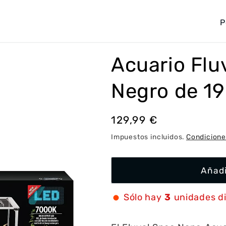
P
a
í
Acuario Flu
s
/
Negro de 19 
r
e
Precio
129,99 €
g
habitual
Impuestos incluidos.
Condicione
i
ó
Añadi
n
Sólo hay
3
unidades d