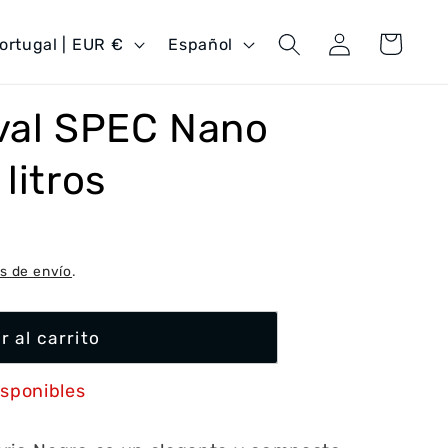
Iniciar
I
Carrito
Portugal | EUR €
Español
sesión
d
i
val SPEC Nano
o
m
litros
a
s de envío
.
r al carrito
isponibles