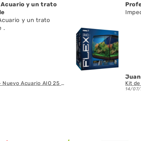
Acuario y un trato
Prof
le
Impec
Acuario y un trato
 .
Juan
WATERBOX - Nuevo Acuario AIO 25 PENINSULA con mueble Blanco de 90 litros
14/07