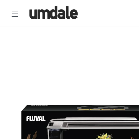
Ir
directamente
al contenido
Ir
directamente
a la
información
del producto