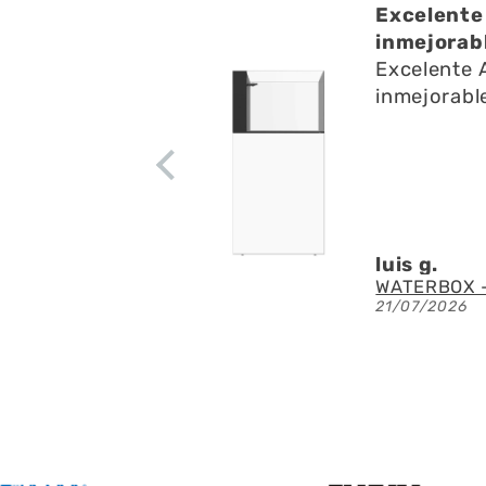
muy buena
Excelente 
uy buena,amables
inmejorab
ápido todas mis
Excelente 
ultas,el envío
inmejorable
cuario se ve
luis g.
Acuario con mueble AQUAEL GLOSSY 150 BLACK de 405 litros
21/07/2026