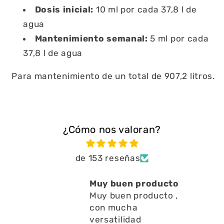
Dosis inicial:
10 ml por cada 37,8 l de
agua
Mantenimiento semanal:
5 ml por cada
37,8 l de agua
Para mantenimiento de un total de 907,2 litros.
¿Cómo nos valoran?
de 153 reseñas
uen producto
Está muy bien ayu
en producto ,
a limpiar residuos
ucha
en l
Está muy bien ayud
lidad
a limpiar residuos en