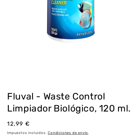
Abrir
elemento
multimedia
Fluval - Waste Control
1
en
una
Limpiador Biológico, 120 ml.
ventana
modal
Precio
12,99 €
habitual
Impuestos incluidos.
Condiciones de envío
.