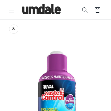
Ir
directamente
Carrito
al contenido
Ir
directamente
a la
información
del producto