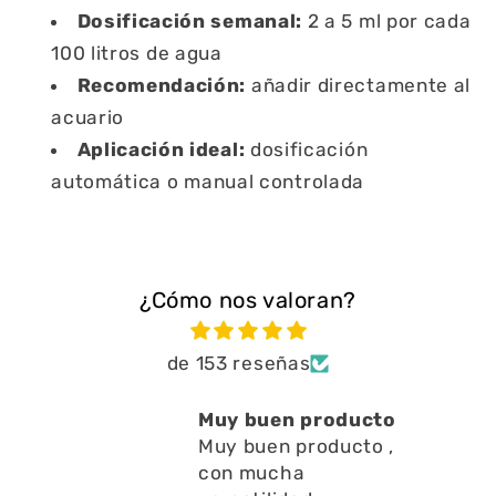
Dosificación semanal:
2 a 5 ml por cada
100 litros de agua
Recomendación:
añadir directamente al
acuario
Aplicación ideal:
dosificación
automática o manual controlada
¿Cómo nos valoran?
de 153 reseñas
roducto
Está muy bien ayuda
ducto ,
a limpiar residuos
en l
Está muy bien ayuda