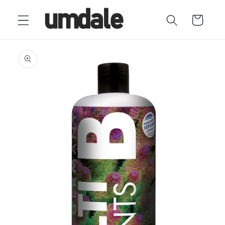
Ir
directamente
Carrito
al contenido
Ir
directamente
a la
información
del producto