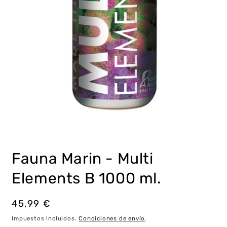
Abrir
elemento
multimedia
Fauna Marin - Multi
1
en
una
Elements B 1000 ml.
ventana
modal
Precio
45,99 €
habitual
Impuestos incluidos.
Condiciones de envío
.