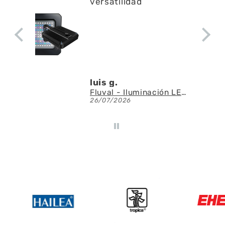
a limpiar residuos en l
superficie no emite
apenas ruido y ayuda
a la circulación del
agua
Denis A.G.U.
Fluval - Iluminación LED Nano Reef 4.0 de 25W
AQUAEL - SAS Filter 500 - Skimmer de superficie
23/07/2026