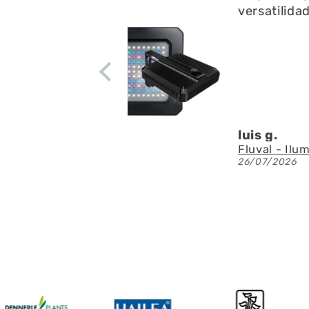
Está muy b
residuos en
apenas rui
circulació
Denis A.G.
Fluval - Iluminación LED Nano Reef 4.0 de 25W
23/07/2026