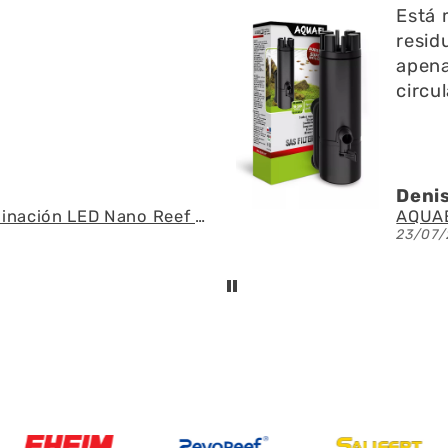
ien ayuda a limpiar
y res
 l superficie no emite
pregu
do y ayuda a la
fue r
n del agua
espe
U.
Ángel
AQUAEL - SAS Filter 500 - Skimmer de superficie
21/07