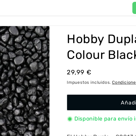
P
a
í
Hobby Dupl
s
/
Colour Blac
r
e
Precio
29,99 €
g
habitual
Impuestos incluidos.
Condicione
i
ó
Añadi
n
Disponible para envío 