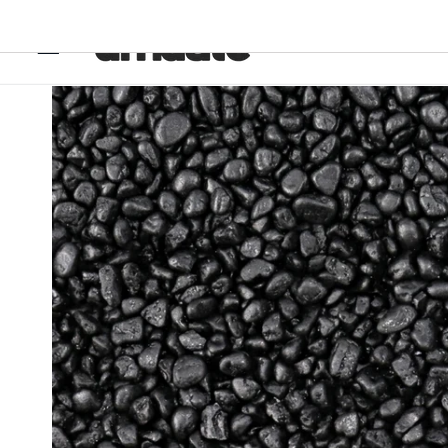
Ir
directamente
al contenido
Ir
directamente
a la
información
del producto