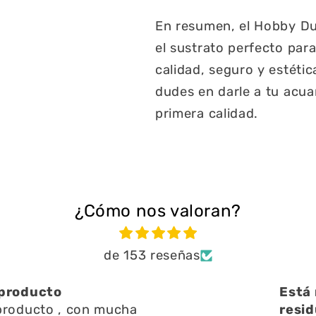
En resumen, el Hobby Du
el sustrato perfecto par
calidad, seguro y estéti
dudes en darle a tu acua
primera calidad.
¿Cómo nos valoran?
de 153 reseñas
bien ayuda a limpiar
Una 
n l
Una 