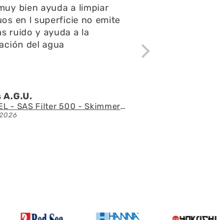
pondieron rápido todas mis
ntas y consultas,el envío
ápido y el acuario se ve
ctacular
 l.Z.p.
Acuario con mueble AQUAEL GLOSSY 150 BLACK de 405 litros
/2026