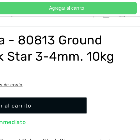
Agregar al carrito
Iniciar
I
Carrito
Portugal | EUR €
Español
sesión
d
i
a - 80813 Ground
o
m
k Star 3-4mm. 10kg
a
s de envío
.
r al carrito
inmediato