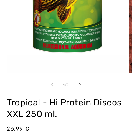
Abrir
Ab
elemento
e
multimedia
m
de
1
/
2
1
2
en
e
una
u
Tropical - Hi Protein Discos
ventana
v
modal
m
XXL 250 ml.
Precio
26,99 €