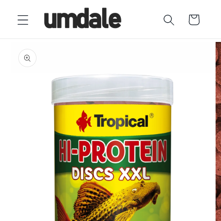
Ir
directamente
Carrito
al contenido
Ir
directamente
a la
información
del producto