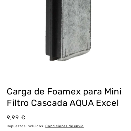
Abrir
elemento
multimedia
Carga de Foamex para Mini
1
en
una
Filtro Cascada AQUA Excel
ventana
modal
Precio
9,99 €
habitual
Impuestos incluidos.
Condiciones de envío
.