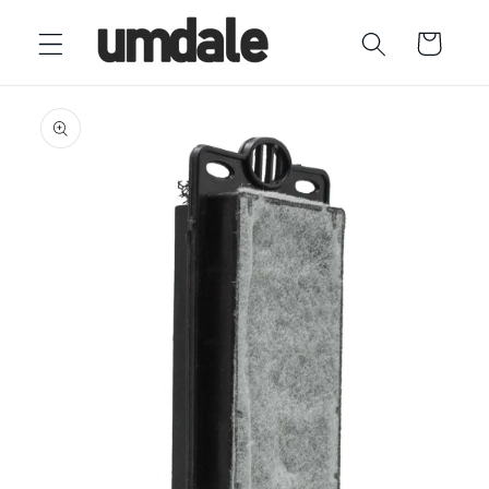
Ir
directamente
Carrito
al contenido
Ir
directamente
a la
información
del producto